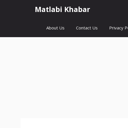
Skip
Matlabi Khabar
to
content
About Us
Contact Us
Privacy P