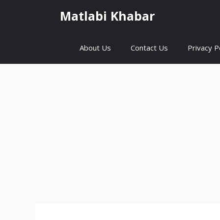
Skip
Matlabi Khabar
to
content
About Us
Contact Us
Privacy P