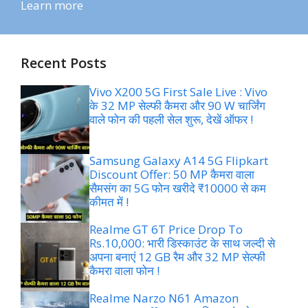
Learn more
Recent Posts
Vivo X200 5G First Sale Live : Vivo
के 32 MP सेल्फी कैमरा और 90 W चार्जिंग
वाले फोन की पहली सेल शुरू, देखें ऑफर !
Samsung Galaxy A14 5G Flipkart
Discount Offer: 50 MP कैमरा वाला
सैमसंग का 5G फोन खरीदे ₹10000 से कम
कीमत में !
Realme GT 6T Price Drop To
Rs.10,000: भारी डिस्काउंट के साथ जल्दी से
अपना बनाएं 12 GB रैम और 32 MP सेल्फी
कैमरा वाला फोन !
Realme Narzo N61 Amazon