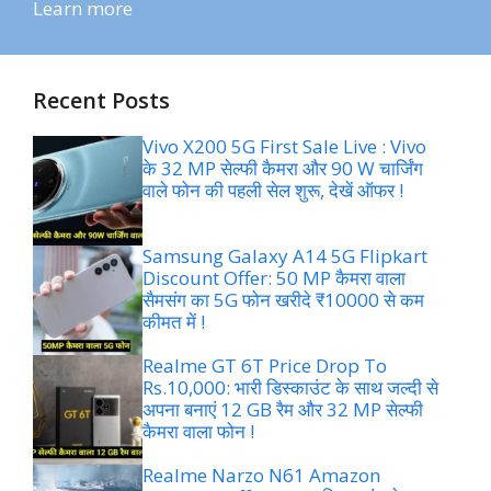
Learn more
Recent Posts
Vivo X200 5G First Sale Live : Vivo
के 32 MP सेल्फी कैमरा और 90 W चार्जिंग
वाले फोन की पहली सेल शुरू, देखें ऑफर !
Samsung Galaxy A14 5G Flipkart
Discount Offer: 50 MP कैमरा वाला
सैमसंग का 5G फोन खरीदे ₹10000 से कम
कीमत में !
Realme GT 6T Price Drop To
Rs.10,000: भारी डिस्काउंट के साथ जल्दी से
अपना बनाएं 12 GB रैम और 32 MP सेल्फी
कैमरा वाला फोन !
Realme Narzo N61 Amazon