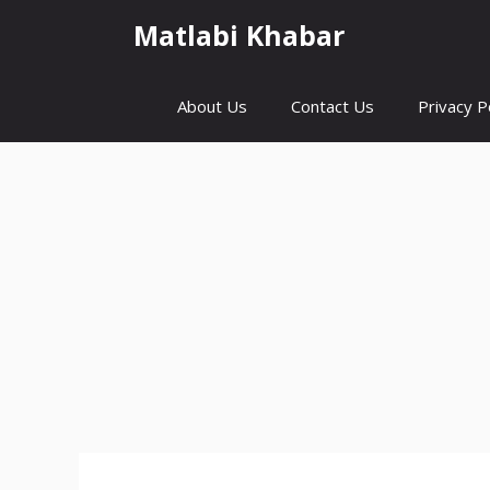
Skip
Matlabi Khabar
to
content
About Us
Contact Us
Privacy P