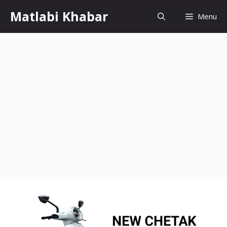
Skip
Matlabi Khabar
Menu
to
content