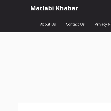
Skip
Matlabi Khabar
to
content
About Us
Contact Us
Privacy P