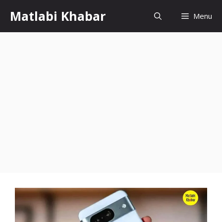
Skip
Matlabi Khabar
Menu
to
content