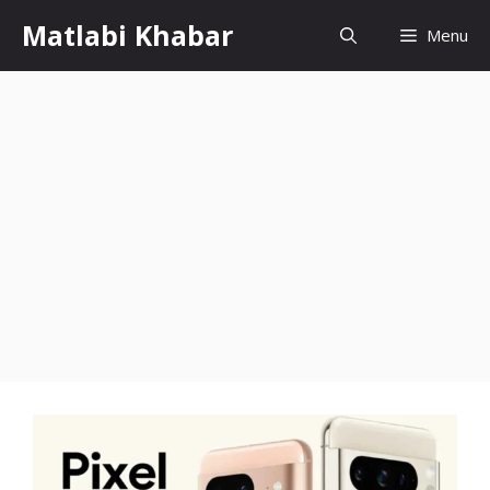
Skip
Matlabi Khabar
Menu
to
content