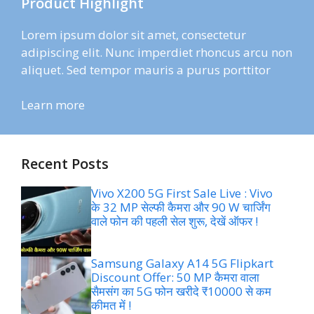
Product Highlight
Lorem ipsum dolor sit amet, consectetur
adipiscing elit. Nunc imperdiet rhoncus arcu non
aliquet. Sed tempor mauris a purus porttitor
Learn more
Recent Posts
Vivo X200 5G First Sale Live : Vivo
के 32 MP सेल्फी कैमरा और 90 W चार्जिंग
वाले फोन की पहली सेल शुरू, देखें ऑफर !
Samsung Galaxy A14 5G Flipkart
Discount Offer: 50 MP कैमरा वाला
सैमसंग का 5G फोन खरीदे ₹10000 से कम
कीमत में !