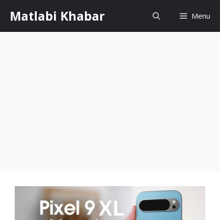
Skip
Matlabi Khabar
Menu
to
content