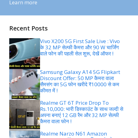
Learn more
Recent Posts
Vivo X200 5G First Sale Live : Vivo
के 32 MP सेल्फी कैमरा और 90 W चार्जिंग
वाले फोन की पहली सेल शुरू, देखें ऑफर !
Samsung Galaxy A14 5G Flipkart
Discount Offer: 50 MP कैमरा वाला
सैमसंग का 5G फोन खरीदे ₹10000 से कम
कीमत में !
Realme GT 6T Price Drop To
Rs.10,000: भारी डिस्काउंट के साथ जल्दी से
अपना बनाएं 12 GB रैम और 32 MP सेल्फी
कैमरा वाला फोन !
Realme Narzo N61 Amazon