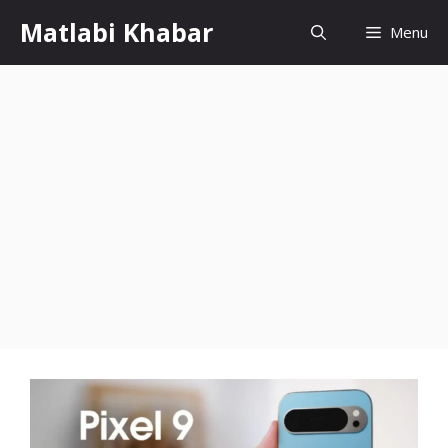
Skip
Matlabi Khabar
Menu
to
content