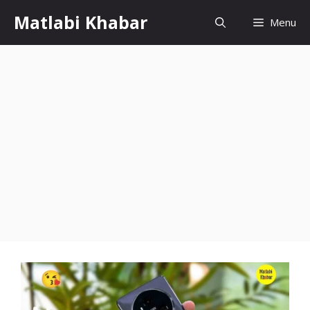
Skip
Matlabi Khabar
Menu
to
content