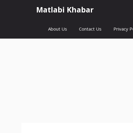
Skip
Matlabi Khabar
to
content
About Us
Contact Us
Privacy P