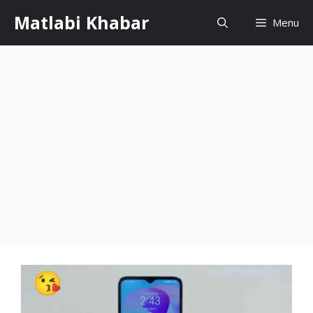
Skip
Matlabi Khabar
Menu
to
content