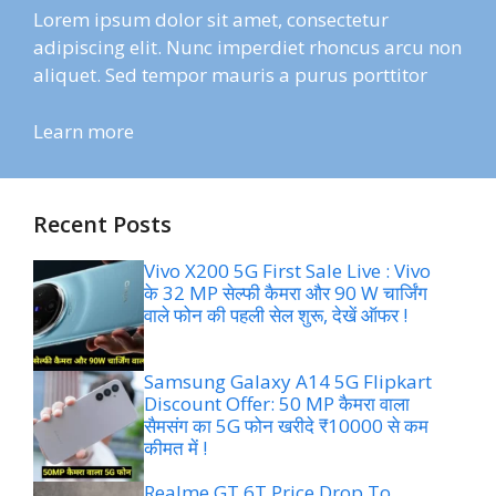
Lorem ipsum dolor sit amet, consectetur
adipiscing elit. Nunc imperdiet rhoncus arcu non
aliquet. Sed tempor mauris a purus porttitor
Learn more
Recent Posts
Vivo X200 5G First Sale Live : Vivo
के 32 MP सेल्फी कैमरा और 90 W चार्जिंग
वाले फोन की पहली सेल शुरू, देखें ऑफर !
Samsung Galaxy A14 5G Flipkart
Discount Offer: 50 MP कैमरा वाला
सैमसंग का 5G फोन खरीदे ₹10000 से कम
कीमत में !
Realme GT 6T Price Drop To