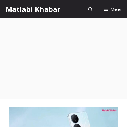
Skip
Matlabi Khabar
Menu
to
content