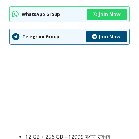
Join Now
WhatsApp Group
Join Now
Telegram Group
12 GB + 256 GB – 12999 युआन, लगभग