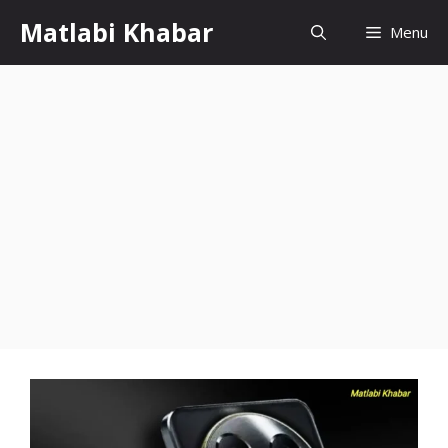
Skip
Matlabi Khabar
Menu
to
content