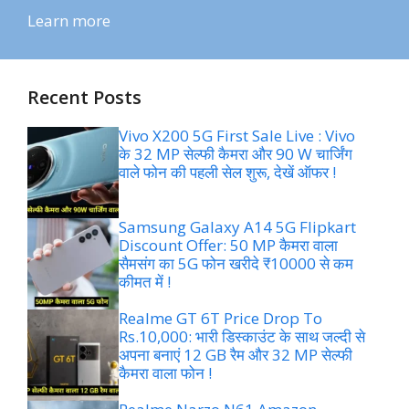
Learn more
Recent Posts
Vivo X200 5G First Sale Live : Vivo
के 32 MP सेल्फी कैमरा और 90 W चार्जिंग
वाले फोन की पहली सेल शुरू, देखें ऑफर !
Samsung Galaxy A14 5G Flipkart
Discount Offer: 50 MP कैमरा वाला
सैमसंग का 5G फोन खरीदे ₹10000 से कम
कीमत में !
Realme GT 6T Price Drop To
Rs.10,000: भारी डिस्काउंट के साथ जल्दी से
अपना बनाएं 12 GB रैम और 32 MP सेल्फी
कैमरा वाला फोन !