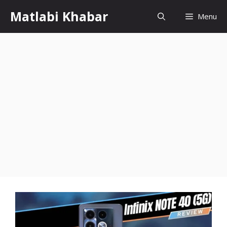
Skip
Matlabi Khabar
Menu
to
content