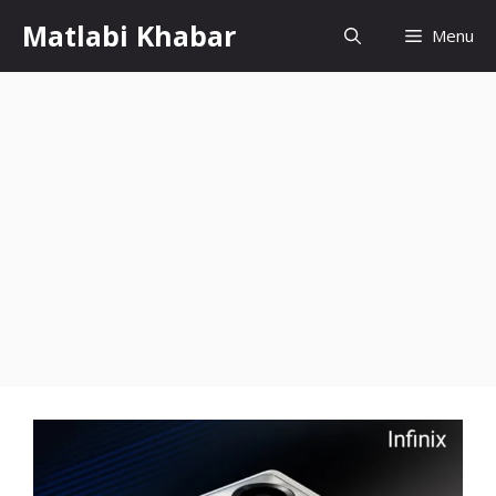
Skip
Matlabi Khabar
Menu
to
content