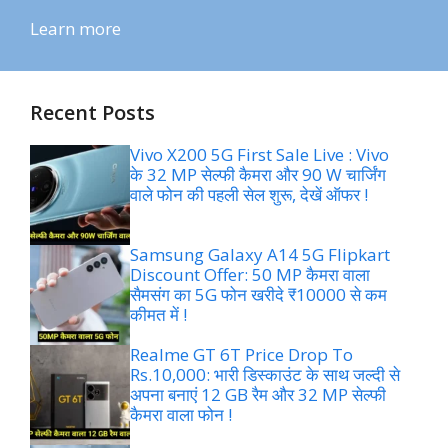
Learn more
Recent Posts
Vivo X200 5G First Sale Live : Vivo
के 32 MP सेल्फी कैमरा और 90 W चार्जिंग
वाले फोन की पहली सेल शुरू, देखें ऑफर !
Samsung Galaxy A14 5G Flipkart
Discount Offer: 50 MP कैमरा वाला
सैमसंग का 5G फोन खरीदे ₹10000 से कम
कीमत में !
Realme GT 6T Price Drop To
Rs.10,000: भारी डिस्काउंट के साथ जल्दी से
अपना बनाएं 12 GB रैम और 32 MP सेल्फी
कैमरा वाला फोन !