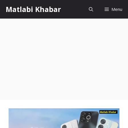
Skip
Matlabi Khabar
Menu
to
content