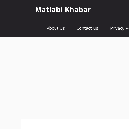
Skip
Matlabi Khabar
to
content
About Us
Contact Us
Privacy P