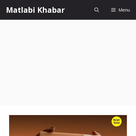
Skip
Matlabi Khabar
Menu
to
content