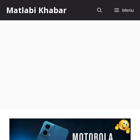
Skip
Matlabi Khabar
Menu
to
content