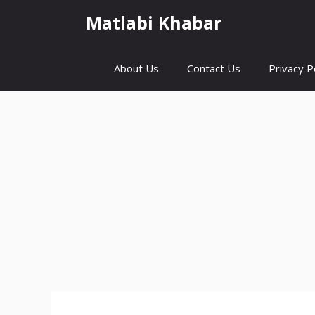
Skip
Matlabi Khabar
to
content
About Us
Contact Us
Privacy P