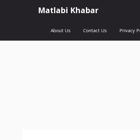
Skip
Matlabi Khabar
to
content
About Us
Contact Us
Privacy P