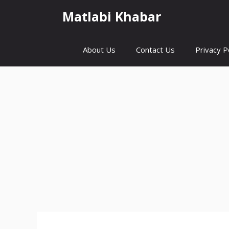
Skip
Matlabi Khabar
to
content
About Us
Contact Us
Privacy P