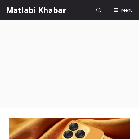
Skip
Matlabi Khabar
Menu
to
content