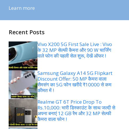
Learn more
Recent Posts
Vivo X200 5G First Sale Live : Vivo
के 32 MP सेल्फी कैमरा और 90 W चार्जिंग
वाले फोन की पहली सेल शुरू, देखें ऑफर !
Samsung Galaxy A14 5G Flipkart
Discount Offer: 50 MP कैमरा वाला
सैमसंग का 5G फोन खरीदे ₹10000 से कम
कीमत में !
Realme GT 6T Price Drop To
Rs.10,000: भारी डिस्काउंट के साथ जल्दी से
अपना बनाएं 12 GB रैम और 32 MP सेल्फी
कैमरा वाला फोन !