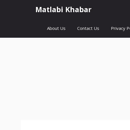
Skip
Matlabi Khabar
to
content
About Us
Contact Us
Privacy P