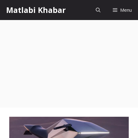
Skip
Matlabi Khabar
Menu
to
content