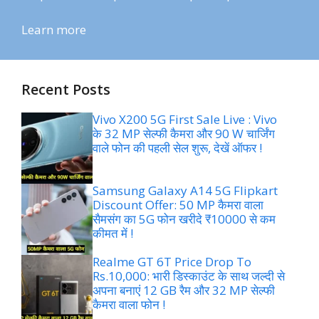
Learn more
Recent Posts
Vivo X200 5G First Sale Live : Vivo
के 32 MP सेल्फी कैमरा और 90 W चार्जिंग
वाले फोन की पहली सेल शुरू, देखें ऑफर !
Samsung Galaxy A14 5G Flipkart
Discount Offer: 50 MP कैमरा वाला
सैमसंग का 5G फोन खरीदे ₹10000 से कम
कीमत में !
Realme GT 6T Price Drop To
Rs.10,000: भारी डिस्काउंट के साथ जल्दी से
अपना बनाएं 12 GB रैम और 32 MP सेल्फी
कैमरा वाला फोन !