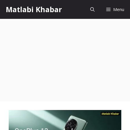
Skip
Matlabi Khabar
Menu
to
content