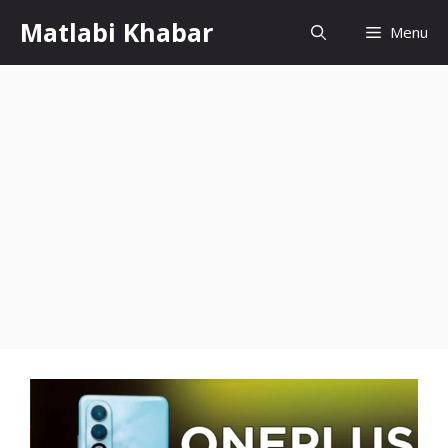
Skip
Matlabi Khabar
Menu
to
content