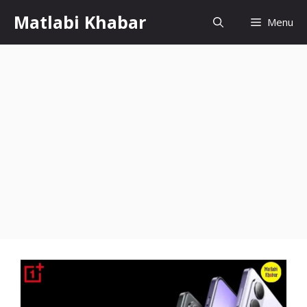
Skip
Matlabi Khabar
Menu
to
content