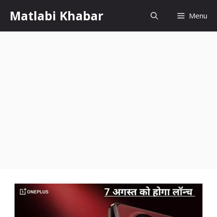
Skip
Matlabi Khabar
Menu
to
content