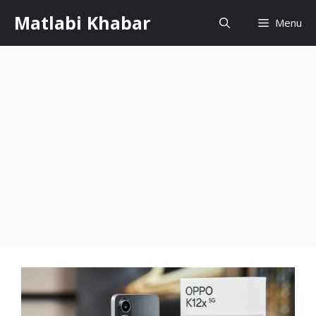
Skip
Matlabi Khabar
Menu
to
content