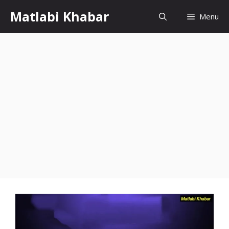
Skip
Matlabi Khabar
Menu
to
content