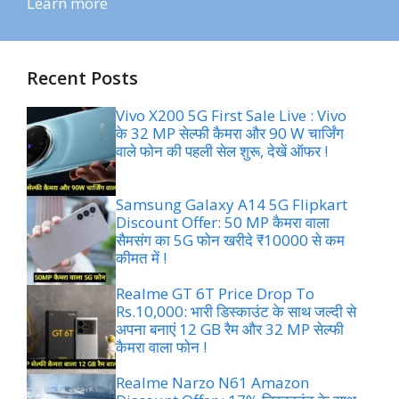
Learn more
Recent Posts
Vivo X200 5G First Sale Live : Vivo
के 32 MP सेल्फी कैमरा और 90 W चार्जिंग
वाले फोन की पहली सेल शुरू, देखें ऑफर !
Samsung Galaxy A14 5G Flipkart
Discount Offer: 50 MP कैमरा वाला
सैमसंग का 5G फोन खरीदे ₹10000 से कम
कीमत में !
Realme GT 6T Price Drop To
Rs.10,000: भारी डिस्काउंट के साथ जल्दी से
अपना बनाएं 12 GB रैम और 32 MP सेल्फी
कैमरा वाला फोन !
Realme Narzo N61 Amazon