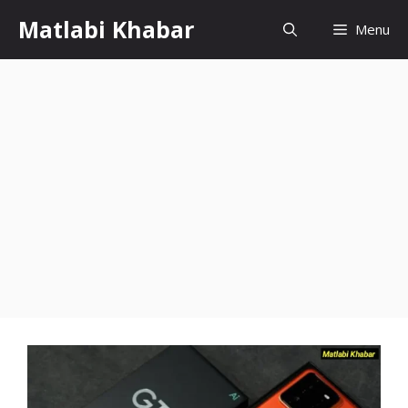
Skip
Matlabi Khabar
Menu
to
content