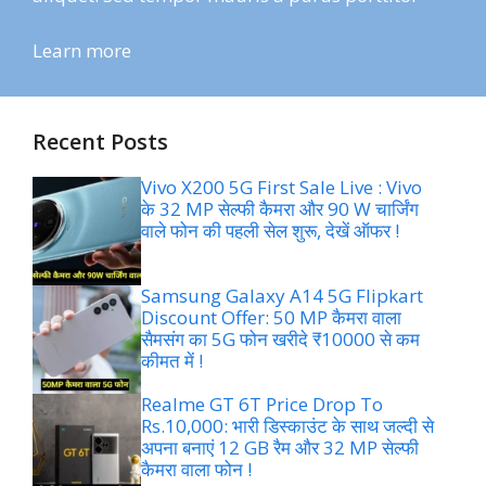
Learn more
Recent Posts
Vivo X200 5G First Sale Live : Vivo
के 32 MP सेल्फी कैमरा और 90 W चार्जिंग
वाले फोन की पहली सेल शुरू, देखें ऑफर !
Samsung Galaxy A14 5G Flipkart
Discount Offer: 50 MP कैमरा वाला
सैमसंग का 5G फोन खरीदे ₹10000 से कम
कीमत में !
Realme GT 6T Price Drop To
Rs.10,000: भारी डिस्काउंट के साथ जल्दी से
अपना बनाएं 12 GB रैम और 32 MP सेल्फी
कैमरा वाला फोन !