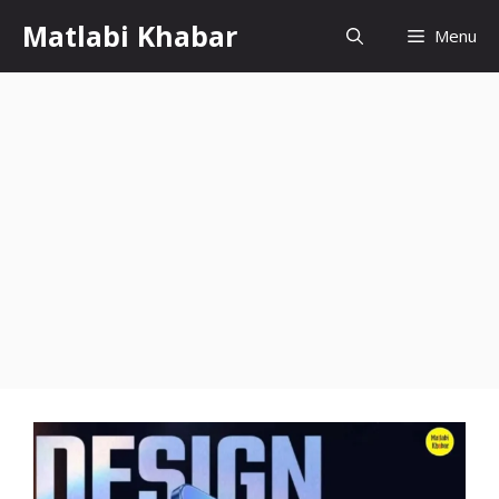
Skip
Matlabi Khabar
Menu
to
content