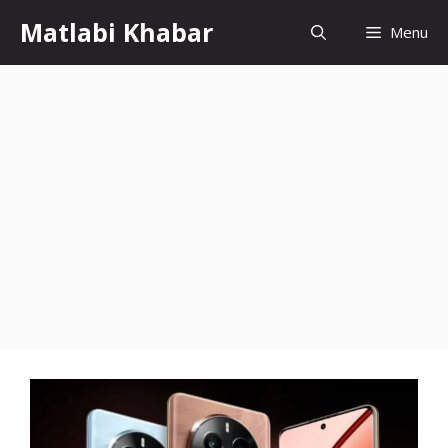
Skip
Matlabi Khabar
Menu
to
content