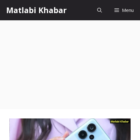
Skip
Matlabi Khabar
Menu
to
content