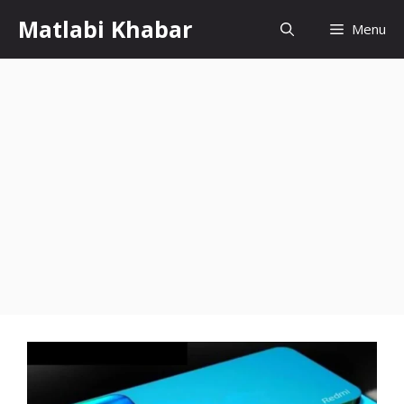
Skip
Matlabi Khabar
Menu
to
content