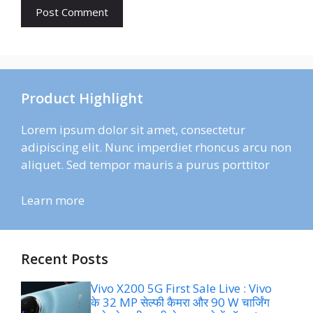
Product Highlight
Lorem ipsum dolor sit amet, consectetur
adipiscing elit. Nunc imperdiet rhoncus arcu non
aliquet. Sed tempor mauris a purus porttitor
Learn more
Recent Posts
Vivo X200 5G First Sale Live : Vivo
के 32 MP सेल्फी कैमरा और 90 W चार्जिंग