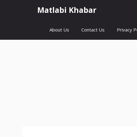
Skip
Matlabi Khabar
to
content
About Us
Contact Us
Privacy P