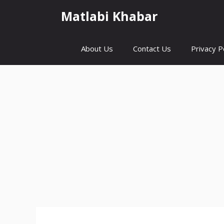
Skip
Matlabi Khabar
to
content
About Us
Contact Us
Privacy P