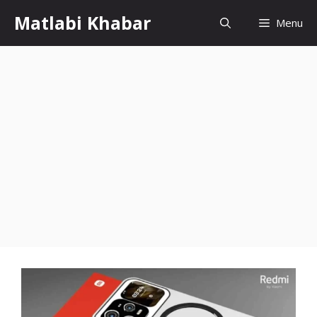
Skip
Matlabi Khabar
Menu
to
content