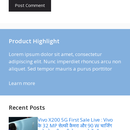
Product Highlight
Lorem ipsum dolor sit amet, consectetur
adipiscing elit. Nunc imperdiet rhoncus arcu non
aliquet. Sed tempor mauris a purus porttitor
Learn more
Recent Posts
Vivo X200 5G First Sale Live : Vivo
के 32 MP सेल्फी कैमरा और 90 W चार्जिंग