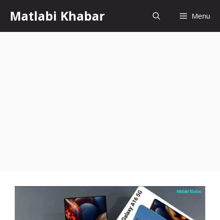
Skip
Matlabi Khabar
Menu
to
content