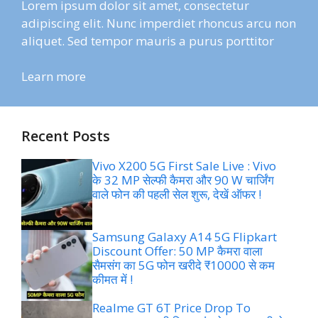
Lorem ipsum dolor sit amet, consectetur
adipiscing elit. Nunc imperdiet rhoncus arcu non
aliquet. Sed tempor mauris a purus porttitor
Learn more
Recent Posts
Vivo X200 5G First Sale Live : Vivo
के 32 MP सेल्फी कैमरा और 90 W चार्जिंग
वाले फोन की पहली सेल शुरू, देखें ऑफर !
Samsung Galaxy A14 5G Flipkart
Discount Offer: 50 MP कैमरा वाला
सैमसंग का 5G फोन खरीदे ₹10000 से कम
कीमत में !
Realme GT 6T Price Drop To