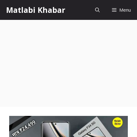
Skip
Matlabi Khabar
Menu
to
content