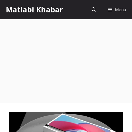
Skip
Matlabi Khabar
Menu
to
content