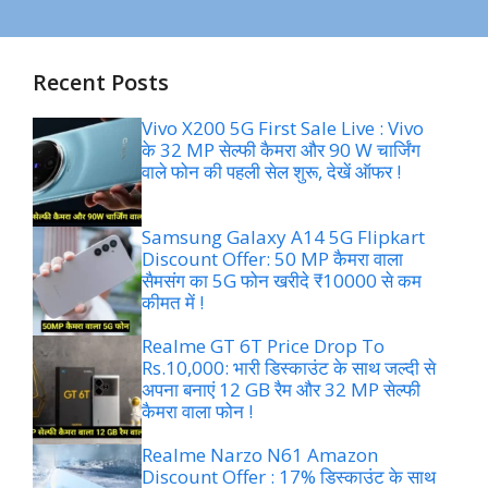
Recent Posts
Vivo X200 5G First Sale Live : Vivo
के 32 MP सेल्फी कैमरा और 90 W चार्जिंग
वाले फोन की पहली सेल शुरू, देखें ऑफर !
Samsung Galaxy A14 5G Flipkart
Discount Offer: 50 MP कैमरा वाला
सैमसंग का 5G फोन खरीदे ₹10000 से कम
कीमत में !
Realme GT 6T Price Drop To
Rs.10,000: भारी डिस्काउंट के साथ जल्दी से
अपना बनाएं 12 GB रैम और 32 MP सेल्फी
कैमरा वाला फोन !
Realme Narzo N61 Amazon
Discount Offer : 17% डिस्काउंट के साथ