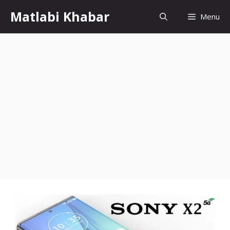
Skip
Matlabi Khabar
Menu
to
content