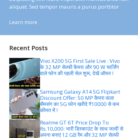
aliquet. Sed tempor mauris a purus porttitor
Learn more
Recent Posts
Vivo X200 5G First Sale Live : Vivo
के 32 MP सेल्फी कैमरा और 90 W चार्जिंग
वाले फोन की पहली सेल शुरू, देखें ऑफर !
Samsung Galaxy A14 5G Flipkart
Discount Offer: 50 MP कैमरा वाला
सैमसंग का 5G फोन खरीदे ₹10000 से कम
कीमत में !
Realme GT 6T Price Drop To
Rs.10,000: भारी डिस्काउंट के साथ जल्दी से
अपना बनाएं 12 GB रैम और 32 MP सेल्फी