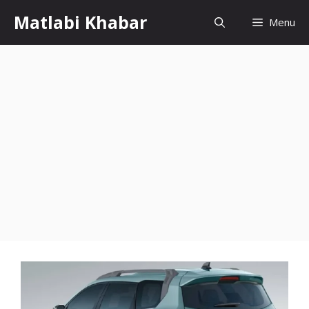
Skip
Matlabi Khabar
Menu
to
content