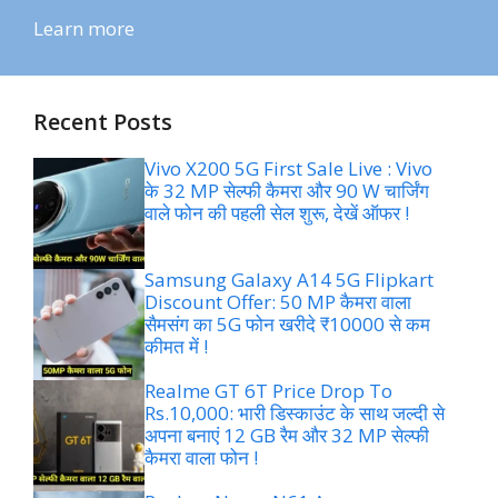
Learn more
Recent Posts
Vivo X200 5G First Sale Live : Vivo
के 32 MP सेल्फी कैमरा और 90 W चार्जिंग
वाले फोन की पहली सेल शुरू, देखें ऑफर !
Samsung Galaxy A14 5G Flipkart
Discount Offer: 50 MP कैमरा वाला
सैमसंग का 5G फोन खरीदे ₹10000 से कम
कीमत में !
Realme GT 6T Price Drop To
Rs.10,000: भारी डिस्काउंट के साथ जल्दी से
अपना बनाएं 12 GB रैम और 32 MP सेल्फी
कैमरा वाला फोन !