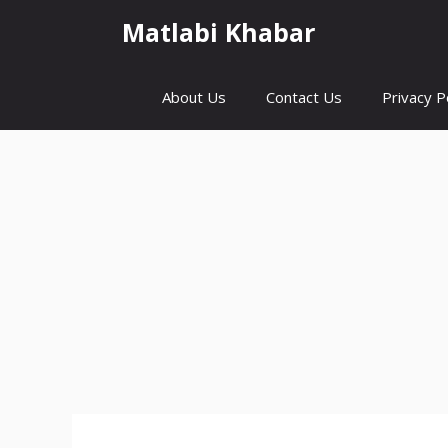
Skip
Matlabi Khabar
to
content
About Us
Contact Us
Privacy P