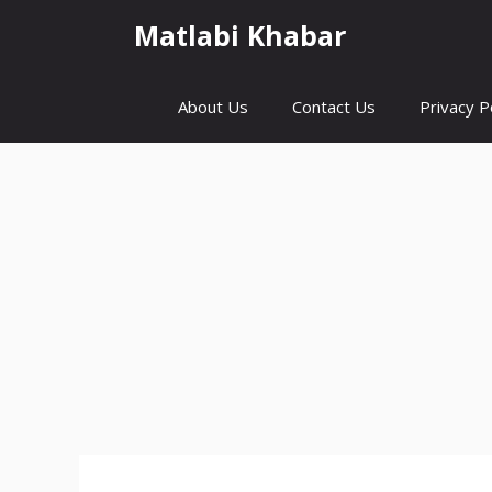
Skip
Matlabi Khabar
to
content
About Us
Contact Us
Privacy P